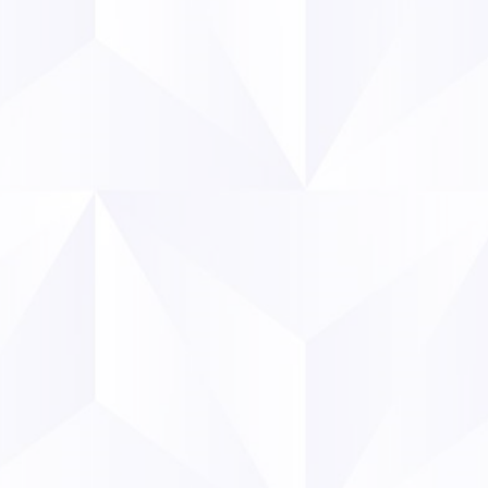
liques
désinformation et de