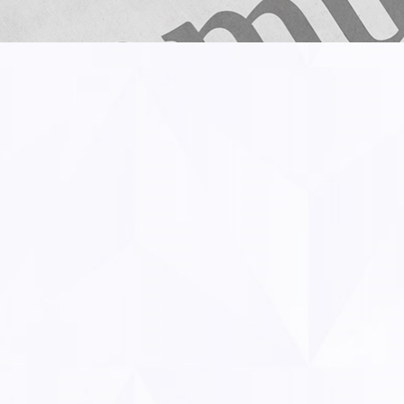
S
acheté en dehors du réseau
plusieurs années par la com
biais méthodologiques, le ra