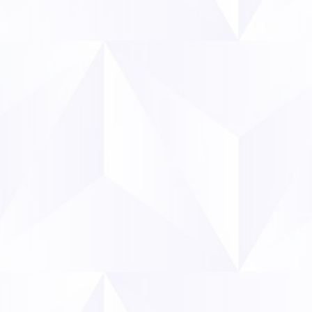
attendus, car les trafiqu
clandestins et privent le
fixer un taux de nicotine m