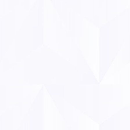
médiatique, et d’une oreille 
Un discours ala
peu crédible
Des chiffres 