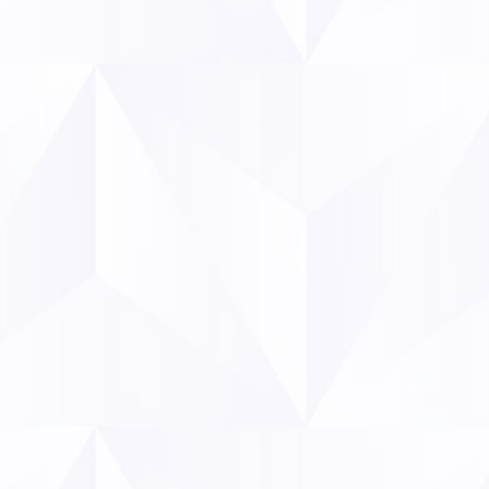
la pression fiscale n’a pas produit les effet
ants ont pris le relais ».
« les interdictions créent des marchés
s fumeurs de produits moins nocifs ».
« réglementer ces produits permettrait […] de
aximal ou d’interdire leur vente aux mineurs ».