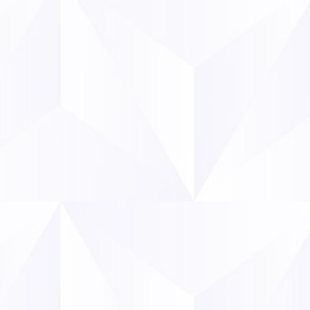
attentive de la part de certains décideurs politiques.
rmiste et inflationniste
sans rapport avec les