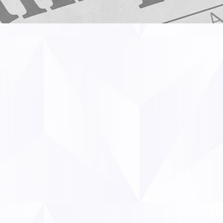
elon KPMG, près d’un paquet de tabac sur deux serai
 des buralistes en France. Bien que disqualifié depuis
munauté scientifique pour son manque de rigueur et ses
pport bénéficie encore aujourd’hui d’une large couverture