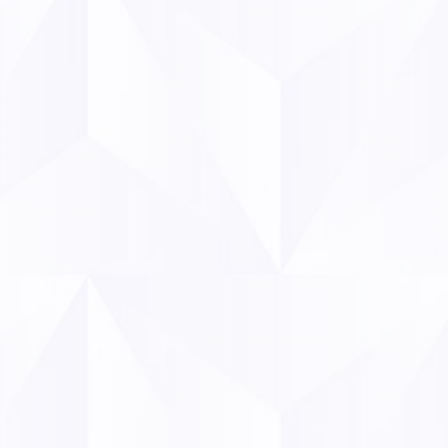
de l’industrie du tabac
 parallèles