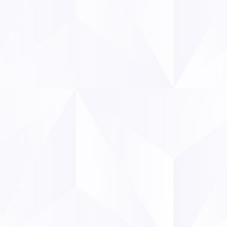
évaluations pub
Un outil de 
lobbying