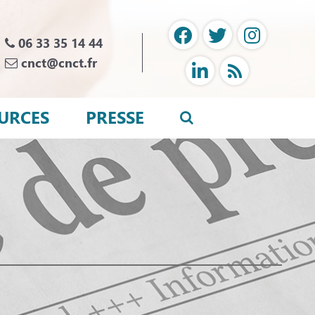
06 33 35 14 44
cnct@cnct.fr
URCES
PRESSE