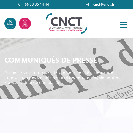
06 33 35 14 44
cnct@cnct.fr
COMMUNIQUÉS DE PRESSE
Accueil
>
Communiqués de presse
>
Le CNCT demande
l’interdiction des sachets de nicotine, vendus illégalement en
France et dépose une plainte