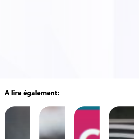
A lire également: