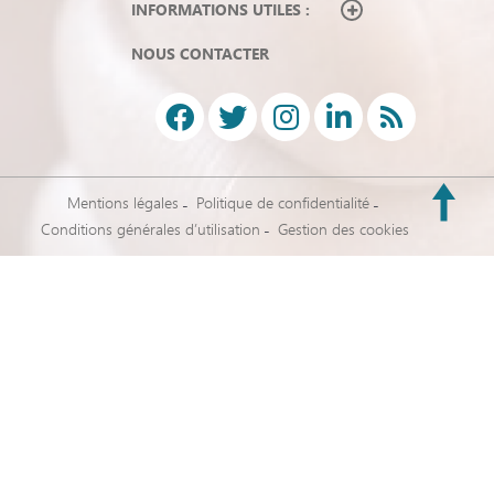
INFORMATIONS UTILES :
NOUS CONTACTER
Mentions légales
Politique de confidentialité
Conditions générales d’utilisation
Gestion des cookies