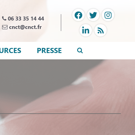
06 33 35 14 44
cnct@cnct.fr
URCES
PRESSE