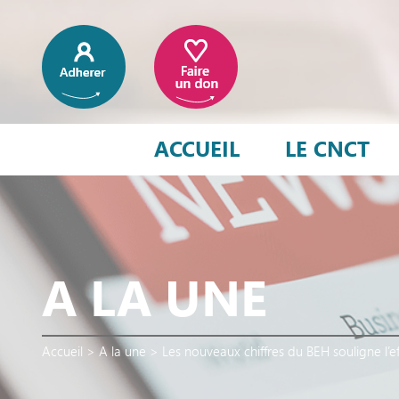
ACCUEIL
LE CNCT
A LA UNE
Accueil
>
A la une
>
Les nouveaux chiffres du BEH souligne l’ef