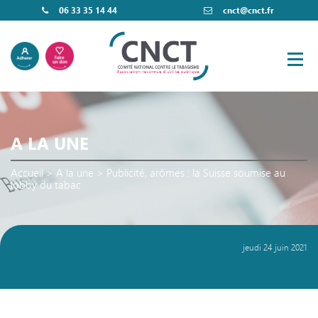
06 33 35 14 44
cnct@cnct.fr
A LA UNE
Accueil
>
A la une
>
Publicité, arômes : la Suisse soumise au
lobby du tabac
jeudi 24 juin 2021