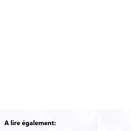
Tobacco Promotion and
the Initiation of Tobacco Use: Assessing the
Evidence for Causality.
Politique de lutte contre le
tabagisme : stratégie et tactiques utilisées par
l’industrie du tabac en Suisse
Le Parlement suisse
s’oppose à la Convention-cadre de l’OMS pour
la lutte antitabac
La bataille contre les
cigarettiers est lancée pour 2022
A lire également: