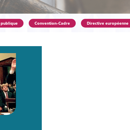
 publique
Convention-Cadre
Directive européenne