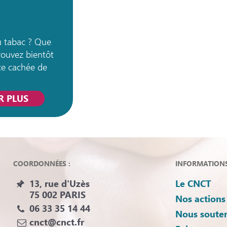
u tabac ? Que
rouvez bientôt
ce cachée de
valeur pour la
ernes » de
R PLUS
COORDONNÉES :
INFORMATIONS 
13, rue d'Uzès
Le CNCT
75 002 PARIS
Nos actions
06 33 35 14 44
Nous souten
cnct@cnct.fr