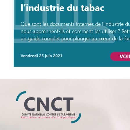
l’industrie du tabac
Que sont les documents internes de l’industrie d
nous apprennent-ils et comment les utiliser ? Ret
un guide complet pour plonger au cœur de la fa
l’industrie du tabac et découvrez déjà toute leur 
lutte contre le tabagisme ! Les « documents int
vendredi 25 juin 2021
VOI
l’industrie du tabac