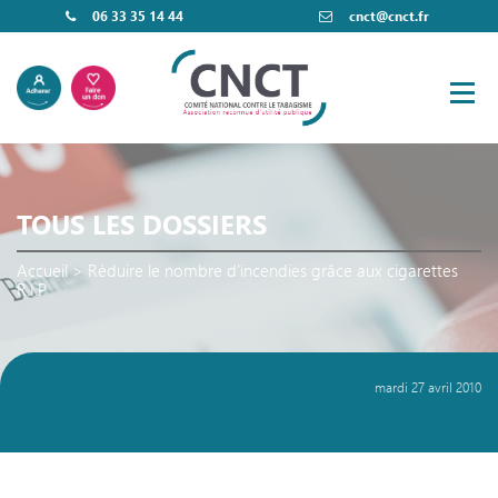
06 33 35 14 44
cnct@cnct.fr
TOUS LES DOSSIERS
Accueil
>
Réduire le nombre d’incendies grâce aux cigarettes
R.I.P
mardi 27 avril 2010