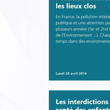
les lieux clos
En France, la pollution intér
publique et une attention par
plusieurs années (1er et 2nd
de l’Environnement …). Cha
temps dans des environnemen
lundi 28 avril 2014
Les interdiction
santé des enfant