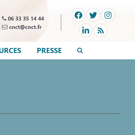
06 33 35 14 44
cnct@cnct.fr
URCES
PRESSE