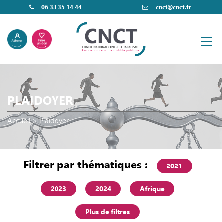
06 33 35 14 44
cnct@cnct.fr
PLAIDOYER
Accueil
>
Plaidoyer
Filtrer par thématiques :
2021
2023
2024
Afrique
Plus de filtres