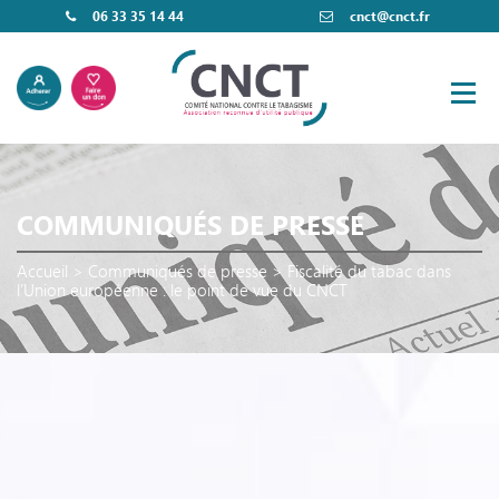
06 33 35 14 44
cnct@cnct.fr
COMMUNIQUÉS DE PRESSE
Accueil
>
Communiqués de presse
>
Fiscalité du tabac dans
l’Union européenne : le point de vue du CNCT