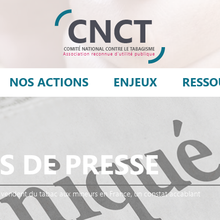
NOS ACTIONS
ENJEUX
RESSO
 DE PRESSE
s vendent du tabac aux mineurs en France, un constat accablant