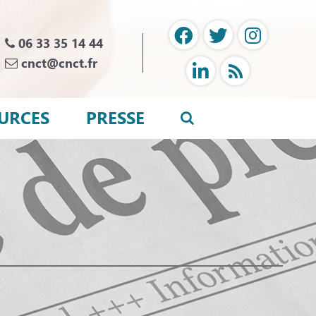
06 33 35 14 44
cnct@cnct.fr
URCES
PRESSE